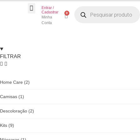
Entrar /
Todos os Produtos
Seja um Distribuidor
Cadastrar
Minha
Conta
FILTRAR
Home Care
(2)
Camisas
(1)
Descoloração
(2)
Kits
(9)
Máscaras
(1)